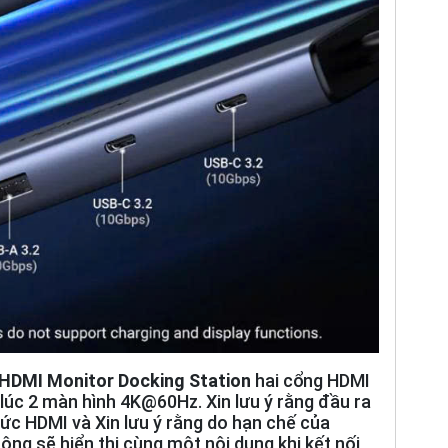
 HDMI Monitor Docking Station
hai cổng HDMI
lúc 2 màn hình 4K@60Hz. Xin lưu ý rằng đầu ra
hức HDMI và Xin lưu ý rằng do hạn chế của
ng sẽ hiển thị cùng một nội dung khi kết nối