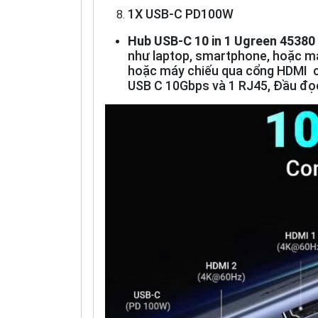
1X USB-C PD100W
Hub USB-C 10 in 1 Ugreen 4538
như laptop, smartphone, hoặc má
hoặc máy chiếu qua cổng HDMI c
USB C 10Gbps và 1 RJ45, Đầu đọ