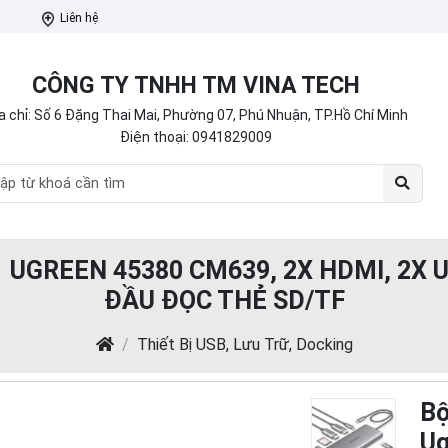
Liên hệ
CÔNG TY TNHH TM VINA TECH
a chỉ: Số 6 Đặng Thai Mai, Phường 07, Phú Nhuận, TP.Hồ Chí Minh
Điện thoại:
0941829009
1 UGREEN 45380 CM639, 2X HDMI, 2X US
ĐẦU ĐỌC THẺ SD/TF
Thiết Bị USB, Lưu Trữ, Docking
Bộ
Ug