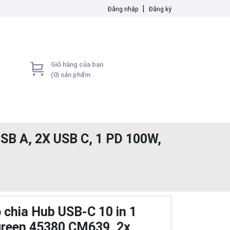
|
Đăng nhập
Đăng ký
Giỏ hàng của bạn
(
0
) sản phẩm
B A, 2X USB C, 1 PD 100W,
 chia Hub USB-C 10 in 1
reen 45380 CM639, 2x