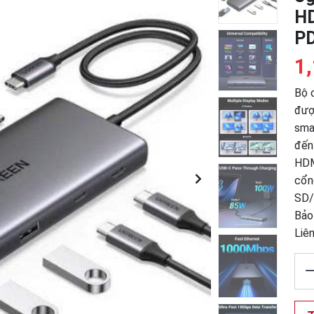
HD
PD
1
Bộ 
đượ
sma
đến
HDM
cổn
SD/
Bảo
Liê