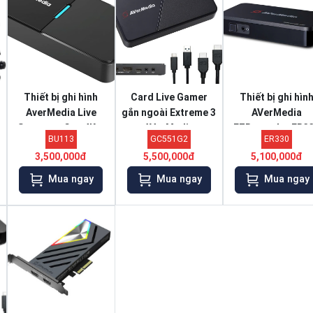
Thiết bị ghi hình
Card Live Gamer
Thiết bị ghi hìn
AverMedia Live
gắn ngoài Extreme 3
AVerMedia
Streamer Cap 4K –
AVerMedia
EZRecorder ER3
BU113
GC551G2
ER330
BU113
GC551G2
3,500,000đ
5,500,000đ
5,100,000đ
Mua ngay
Mua ngay
Mua ngay