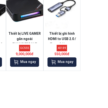
h
Thiết bị LIVE GAMER
Thiết bị ghi hình
gắn ngoài
HDMI to USB 2.0 /
30
THUNDERBOLT
Type-C Ugreen
GC555
40189
CAPTURE BOX
40189
9,000,000đ
550,000đ
Avermedia GC555
Mua ngay
Mua ngay