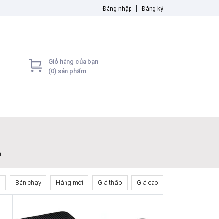
|
Đăng nhập
Đăng ký
Giỏ hàng của bạn
(
0
) sản phẩm
h
n
Bán chạy
Hàng mới
Giá thấp
Giá cao