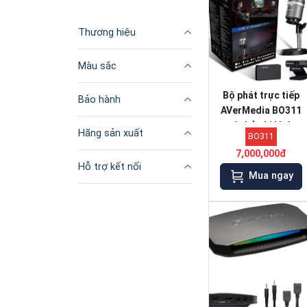
Thương hiệu
Màu sắc
Bộ phát trực tiếp
Bảo hành
AVerMedia BO311
có thẻ ghi hình,
Hãng sản xuất
BO311
Webcam 1080p và
7,000,000đ
Micrô USB để phát
Hỗ trợ kết nối
trực tuyến, ...
Mua ngay