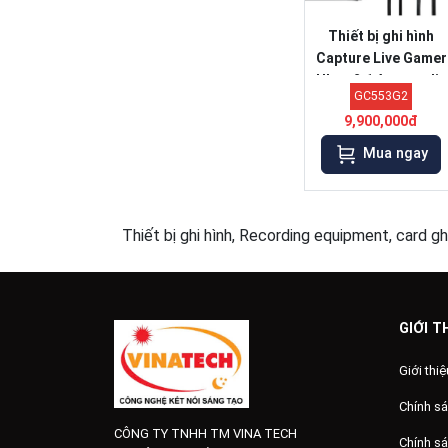
Thiết bị ghi hình
Capture Live Gamer
Ultra 2.1 Avermedia
GC553G2
GC553G2
9,900,000đ
Mua ngay
Thiết bị ghi hình, Recording equipment, card gh
GIỚI T
Giới thiệ
Chính sá
CÔNG TY TNHH TM VINA TECH
Chính s