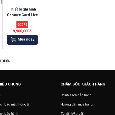
Thiết bị ghi hình
Capture Card Live
Gamer 4K HDMI 2.1
GC575
AverMedia GC575
9,900,000đ
Mua ngay
i hình,
HIỆU CHUNG
CHĂM SÓC KHÁCH HÀNG
u
Chính sách bảo hành
ch bảo mật thông tin
Hướng dẫn mua hàng
ách bảo hành
Tư vấn kỹ thuật