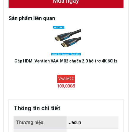
Mua ngay
Sản phẩm liên quan
Cáp HDMI Vention VAA-M02 chuẩn 2.0 hỗ trợ 4K 60Hz
VAA-M02
109,000đ
Thông tin chi tiết
Thương hiệu
Jasun