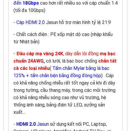
đến
18Gbps
cao hơn rất nhiều so với cáp chuẩn 1.4
(tối đa 10Gbps)
-
Cáp HDMI 2.0
Jasun hỗ trợ màn hình tỷ lệ 21:9
- Chất cách điện : PE xốp mật dộ cao (nhập khẩu
từ Nhật bản)
-
Đầu cáp mạ vàng 24K
, dây dẫn lõi đồng
mạ bạc
chuẩn 24AWG
,
có lưới, lá bạc bọc chống
chắn tất
cà các loại nhiễu
(
Tấm chắn Mylar bằng lá bạc
125% + tấm chắn bện bằng đồng đóng hộp
) . Cáp
có khả năng chống nhiễu rất tốt ngay cả khi đi dây
trong tường, cầu thang máy, trong các môi trường
có khả năng nhiễu sóng cao như vũ trường, hệ
thống ánh sáng, bảng điện tử LED, xưởng sản
xuất...
-
HDMI 2.0
Jasun
sử dụng kết nối PC, Laptop,