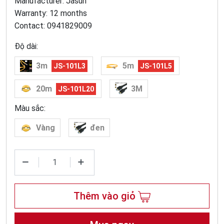
Manufacturer: Jasun
Warranty: 12 months
Contact: 0941829009
Độ dài:
3m
5m
JS-101L3
JS-101L5
20m
3M
JS-101L20
Màu sắc:
Vàng
đen
Thêm vào giỏ