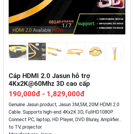
1
/7
Cáp HDMI 2.0 Jasun hỗ trợ
4Kx2K@60Mhz 3D cao cấp
190,000đ - 1,829,000đ
Genuine Jasun product, Jasun 3M,5M, 20M HDMI 2.0
Cable. Supports high-end 4Kx2K 3D, FullHD1080P.
Connect PC, laptop, HD Player, DVD Bluray, Amplifier...
to TV, projector.