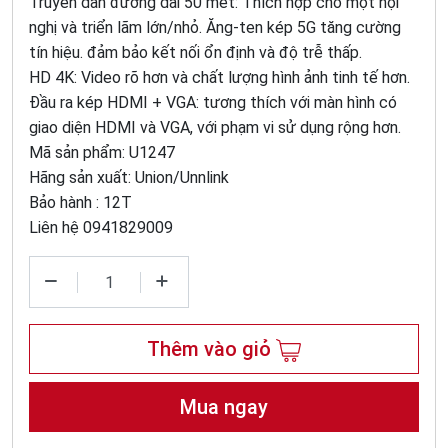
Truyền dẫn đường dài 50 mét: Thích hợp cho một hội
nghị và triển lãm lớn/nhỏ. Ăng-ten kép 5G tăng cường
tín hiệu. đảm bảo kết nối ổn định và độ trễ thấp.
HD 4K: Video rõ hơn và chất lượng hình ảnh tinh tế hơn.
Đầu ra kép HDMI + VGA: tương thích với màn hình có
giao diện HDMI và VGA, với phạm vi sử dụng rộng hơn.
Mã sản phẩm: U1247
Hãng sản xuất: Union/Unnlink
Bảo hành : 12T
Liên hệ 0941829009
Thêm vào giỏ
Mua ngay