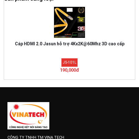
Cáp HDMI 2.0 Jasun hỗ trợ 4Kx2K@60Mhz 3D cao cấp
JS-101L
190,000đ
CÔNG TY TNHH TM VINA TECH