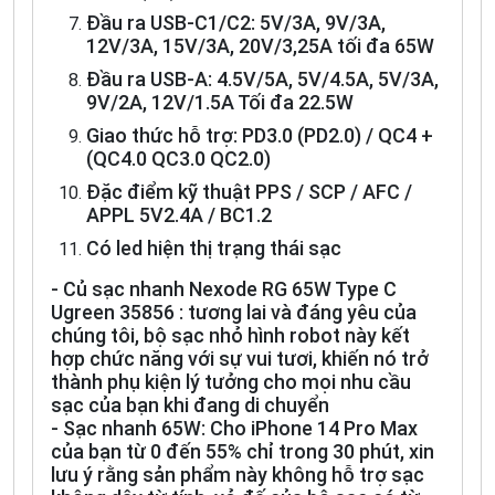
Đầu ra USB-C1/C2: 5V/3A, 9V/3A,
12V/3A, 15V/3A, 20V/3,25A tối đa 65W
Đầu ra USB-A: 4.5V/5A, 5V/4.5A, 5V/3A,
9V/2A, 12V/1.5A Tối đa 22.5W
Giao thức hỗ trợ: PD3.0 (PD2.0) / QC4 +
(QC4.0 QC3.0 QC2.0)
Đặc điểm kỹ thuật PPS / SCP / AFC /
APPL 5V2.4A / BC1.2
Có led hiện thị trạng thái sạc
- Củ sạc nhanh Nexode RG 65W Type C
Ugreen 35856 : tương lai và đáng yêu của
chúng tôi, bộ sạc nhỏ hình robot này kết
hợp chức năng với sự vui tươi, khiến nó trở
thành phụ kiện lý tưởng cho mọi nhu cầu
sạc của bạn khi đang di chuyển
- Sạc nhanh 65W: Cho iPhone 14 Pro Max
của bạn từ 0 đến 55% chỉ trong 30 phút, xin
lưu ý rằng sản phẩm này không hỗ trợ sạc