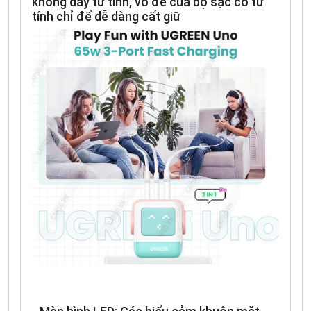
không dây từ tính, vỏ đế của bộ sạc có từ
tính chỉ để dễ dàng cất giữ