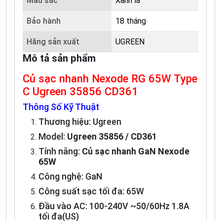
Màu sắc
Xanh lá
Bảo hành
18 tháng
Hãng sản xuất
UGREEN
Mô tả sản phẩm
Củ sạc nhanh Nexode RG 65W Type
C Ugreen 35856 CD361
Thông Số Kỹ Thuật
Thương hiệu: Ugreen
Model:
Ugreen 35856 / CD361
Tính năng:
Củ sạc nhanh GaN Nexode
65W
Công nghệ: GaN
Công suất sạc tối đa: 65W
Đầu vào AC: 100-240V ~50/60Hz 1.8A
tối đa(US)