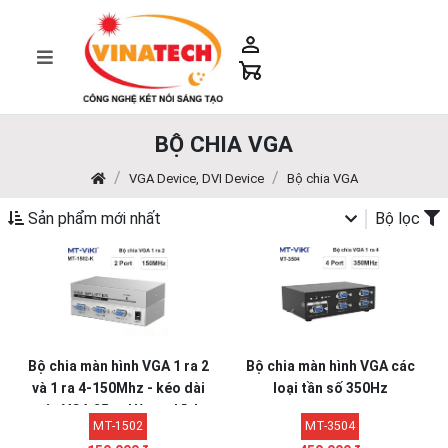
BỘ CHIA VGA
VGA Device, DVI Device
Bộ chia VGA
Sản phẩm mới nhất
Bộ lọc
Bộ chia màn hình VGA 1 ra 2
Bộ chia màn hình VGA các
và 1 ra 4-150Mhz - kéo dài
loại tần số 350Hz
cáp VGA 25m. Hàng chĩnh
MT-1502
MT-3504
hãng MT-VIKi