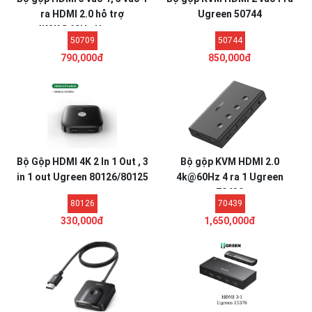
ra HDMI 2.0 hỗ trợ
Ugreen 50744
4K2K@60Hz Ugreen
50709
50744
50709/50710
790,000đ
850,000đ
Bộ Gộp HDMI 4K 2 In 1 Out , 3
Bộ gộp KVM HDMI 2.0
in 1 out Ugreen 80126/80125
4k@60Hz 4 ra 1 Ugreen
70439
80126
70439
330,000đ
1,650,000đ