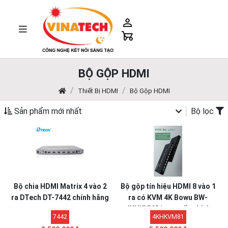
BỘ GỘP HDMI
Thiết Bị HDMI
Bộ Gộp HDMI
Sản phẩm mới nhất
Bộ lọc
Bộ chia HDMI Matrix 4 vào 2
Bộ gộp tín hiệu HDMI 8 vào 1
ra DTech DT-7442 chính hãng
ra có KVM 4K Bowu BW-
4KHKVM81 cao cấp chính
7442
4KHKVM81
hãng