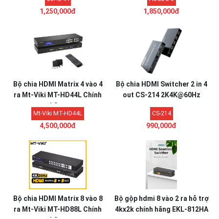
1,250,000đ
1,850,000đ
Bộ chia HDMI Matrix 4 vào 4
Bộ chia HDMI Switcher 2 in 4
ra Mt-Viki MT-HD44L Chính
out CS-214 2K4K@60Hz
hãng
Mt-Viki MT-HD44L
CS-214
4,500,000đ
990,000đ
Bộ chia HDMI Matrix 8 vào 8
Bộ gộp hdmi 8 vào 2 ra hỗ trợ
ra Mt-Viki MT-HD88L Chính
4kx2k chính hãng EKL-812HA