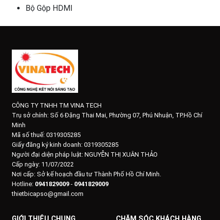
Bộ Gộp HDMI
CÔNG TY TNHH TM VINA TECH
Trụ sở chính:
Số 6 Đặng Thai Mai, Phường 07, Phú Nhuận, TP.Hồ Chí
Minh
Mã số thuế: 0319305285
Giấy đăng ký kinh doanh: 0319305285
Người đại diện pháp luật: NGUYỄN THỊ XUÂN THẢO
Cấp ngày: 11/07/2022
Nơi cấp: Sở kế hoạch đầu tư Thành Phố Hồ Chí Minh.
Hotline:
0941829009
-
0941829009
thietbicapso@gmail.com
GIỚI THIỆU CHUNG
CHĂM SÓC KHÁCH HÀNG