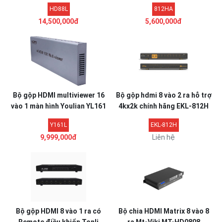
hãng
HD88L
812HA
14,500,000đ
5,600,000đ
Bộ gộp HDMI multiviewer 16
Bộ gộp hdmi 8 vào 2 ra hỗ trợ
vào 1 màn hình Youlian YL161
4kx2k chính hãng EKL-812H
Y161L
EKL-812H
9,999,000đ
Liên hệ
Bộ gộp HDMI 8 vào 1 ra có
Bộ chia HDMI Matrix 8 vào 8