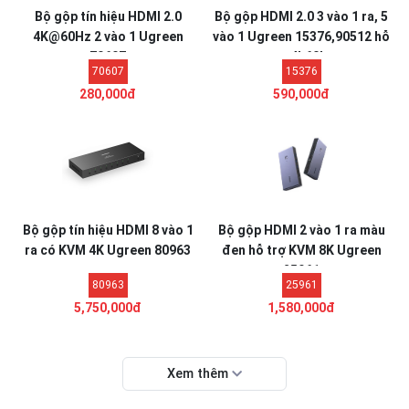
Bộ gộp tín hiệu HDMI 2.0
Bộ gộp HDMI 2.0 3 vào 1 ra, 5
4K@60Hz 2 vào 1 Ugreen
vào 1 Ugreen 15376,90512 hỗ
70607
trợ 4k60hz
70607
15376
280,000đ
590,000đ
Bộ gộp tín hiệu HDMI 8 vào 1
Bộ gộp HDMI 2 vào 1 ra màu
ra có KVM 4K Ugreen 80963
đen hỗ trợ KVM 8K Ugreen
25961
80963
25961
5,750,000đ
1,580,000đ
Xem thêm