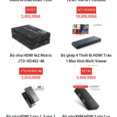
Remote điều khiển Tonli
ra Mt-Viki MT-HD0808
02987
MT-HD0808
2,450,000đ
18,000,000đ
Bộ chia HDMI 4x2 Matrix
Bộ ghép 4 Thiết Bị HDMI Trên
JTD-HD4X2-4K
1 Màn Hình Multi Viewer
Ugreen 50745
JTD-HD4X2-4K
50745
2,350,000đ
2,900,000đ
Bộ gộp HDMI 3 vào 1, 5 vào 1
Bộ gộp KVM HDMI 2 vào1 ra