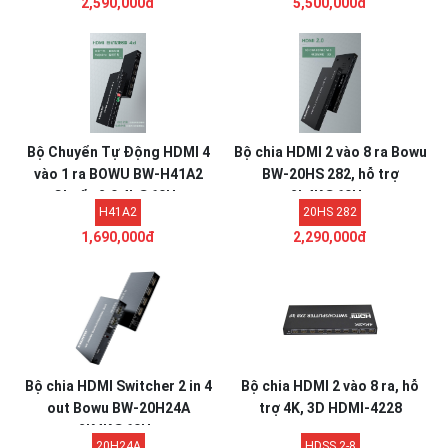
2,590,000đ
5,500,000đ
Bộ Chuyển Tự Động HDMI 4
Bộ chia HDMI 2 vào 8 ra Bowu
vào 1 ra BOWU BW-H41A2
BW-20HS 282, hỗ trợ
Chuẩn 2.0 4k@60Hz
2k4K@60Hz
H41A2
20HS 282
1,690,000đ
2,290,000đ
Bộ chia HDMI Switcher 2 in 4
Bộ chia HDMI 2 vào 8 ra, hỗ
out Bowu BW-20H24A
trợ 4K, 3D HDMI-4228
2K4K@60Hz
20H24A
HDSS 2-8