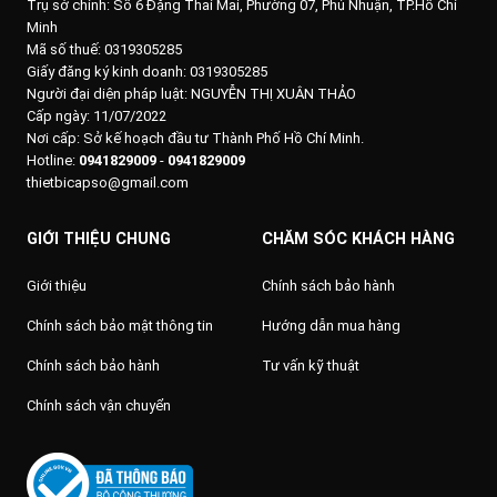
Trụ sở chính:
Số 6 Đặng Thai Mai, Phường 07, Phú Nhuận, TP.Hồ Chí
Minh
Mã số thuế: 0319305285
Giấy đăng ký kinh doanh: 0319305285
Người đại diện pháp luật: NGUYỄN THỊ XUÂN THẢO
Cấp ngày: 11/07/2022
Nơi cấp: Sở kế hoạch đầu tư Thành Phố Hồ Chí Minh.
Hotline:
0941829009
-
0941829009
thietbicapso@gmail.com
GIỚI THIỆU CHUNG
CHĂM SÓC KHÁCH HÀNG
Giới thiệu
Chính sách bảo hành
Chính sách bảo mật thông tin
Hướng dẫn mua hàng
Chính sách bảo hành
Tư vấn kỹ thuật
Chính sách vận chuyển