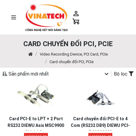
CARD CHUYỂN ĐỔI PCI, PCIE
Video Recording Device, PCI Card, PCIe
Card chuyển đổi PCI, PCIe
Sản phẩm mới nhất
Bộ lọc
Card PCI-E to LPT + 2 Port
Card chuyển đổi PCI-E to 4
RS232 DIEWU Asix MSC9900
Com (RS232 DB9) DIEWU PCI-
Chính hãng
E-MCS9900