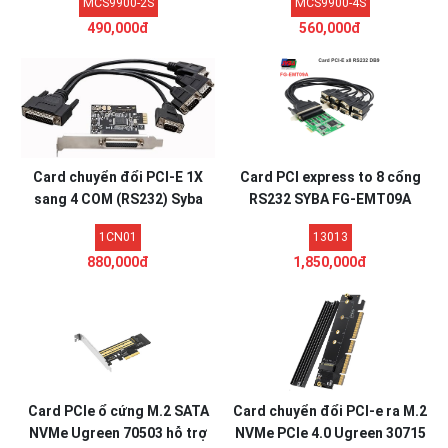
MCS9900-2S
MCS9900-4S
490,000đ
560,000đ
Card chuyển đổi PCI-E 1X
Card PCI express to 8 cổng
sang 4 COM (RS232) Syba
RS232 SYBA FG-EMT09A
1CN01
13013
880,000đ
1,850,000đ
Card PCIe ổ cứng M.2 SATA
Card chuyển đổi PCI-e ra M.2
NVMe Ugreen 70503 hỗ trợ
NVMe PCIe 4.0 Ugreen 30715