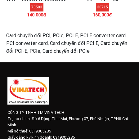
M-Key, 2230/2242/2260/2280,
(băng thông 4X)
70503
30715
tốc độ 32Gbps.
140,000đ
160,000đ
Card chuyển đổi PCI, PCIe, PCI E, PCI E converter card,
PCI converter card, Card chuyển đổi PCI E, Card chuyển
đổi PCI-E, PCIe, Card chuyển đổi PCIe
CÔNG TY TNHH TM VINA TECH
Trụ sở chính:
Số 6 Đặng Thai Mai, Phường 07, Phú Nhuận, TP.Hồ Chí
Minh
Mã số thuế: 0319305285
Giấy đăng ký kinh doanh: 0319305285