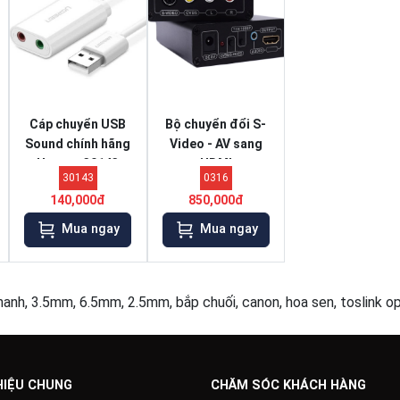
Cáp chuyển USB
Bộ chuyển đổi S-
Sound chính hãng
Video - AV sang
Ugreen 30143
HDMI
30143
0316
140,000đ
850,000đ
Mua ngay
Mua ngay
nh, 3.5mm, 6.5mm, 2.5mm, bắp chuối, canon, hoa sen, toslink opt
HIỆU CHUNG
CHĂM SÓC KHÁCH HÀNG