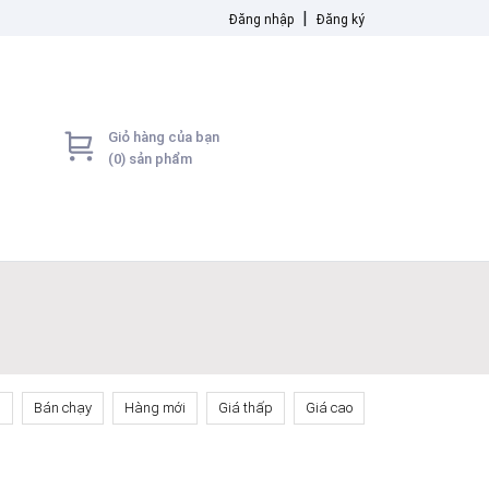
|
Đăng nhập
Đăng ký
Giỏ hàng của bạn
(
0
) sản phẩm
n
Bán chạy
Hàng mới
Giá thấp
Giá cao