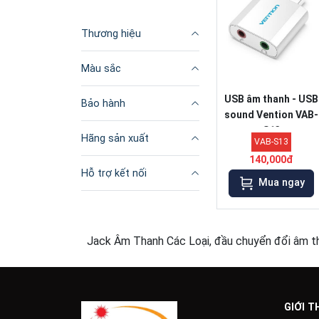
Thương hiệu
Màu sắc
USB âm thanh - USB
Bảo hành
sound Vention VAB-
S13
Hãng sản xuất
VAB-S13
140,000đ
Hỗ trợ kết nối
Mua ngay
Jack Âm Thanh Các Loại, đầu chuyển đổi âm tha
GIỚI T