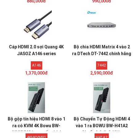
880,000đ
990,000đ
Cáp HDMI 2.0 sợi Quang 4K
Bộ chia HDMI Matrix 4 vào 2
JASOZ A146 series
ra DTech DT-7442 chính hãng
A146
7442
1,370,000đ
2,590,000đ
Bộ gộp tín hiệu HDMI 8 vào 1
Bộ Chuyển Tự Động HDMI 4
ra có KVM 4K Bowu BW-
vào 1 ra BOWU BW-H41A2
4KHKVM81 cao cấp chính
Chuẩn 2.0 4k@60Hz
4KHKVM81
H41A2