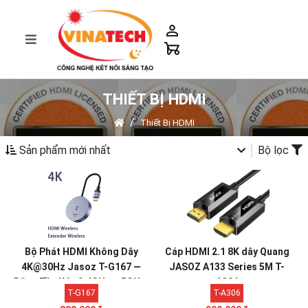
THIẾT BỊ HDMI
Thiết Bị HDMI
Sản phẩm mới nhất
Bộ lọc
Bộ Phát HDMI Không Dây
Cáp HDMI 2.1 8K dây Quang
4K@30Hz Jasoz T-G167 —
JASOZ A133 Series 5M T-
Băng Tần Kép 2.4GHz + 5GHz,
A306
T-G167
T-A306
Kết Nối Không Cần App