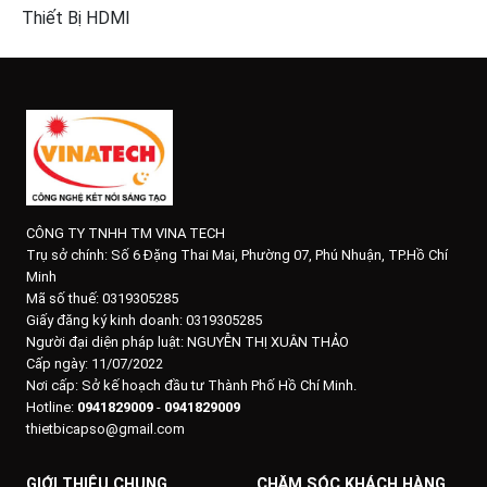
Thiết Bị HDMI
CÔNG TY TNHH TM VINA TECH
Trụ sở chính:
Số 6 Đặng Thai Mai, Phường 07, Phú Nhuận, TP.Hồ Chí
Minh
Mã số thuế: 0319305285
Giấy đăng ký kinh doanh: 0319305285
Người đại diện pháp luật: NGUYỄN THỊ XUÂN THẢO
Cấp ngày: 11/07/2022
Nơi cấp: Sở kế hoạch đầu tư Thành Phố Hồ Chí Minh.
Hotline:
0941829009
-
0941829009
thietbicapso@gmail.com
GIỚI THIỆU CHUNG
CHĂM SÓC KHÁCH HÀNG