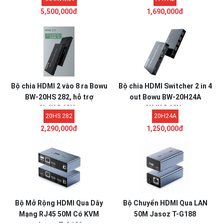
hãng
5,500,000đ
1,690,000đ
Bộ chia HDMI 2 vào 8 ra Bowu
Bộ chia HDMI Switcher 2 in 4
BW-20HS 282, hỗ trợ
out Bowu BW-20H24A
2k4K@60Hz
2K4K@60Hz
20HS 282
20H24A
2,290,000đ
1,250,000đ
Bộ Mở Rộng HDMI Qua Dây
Bộ Chuyển HDMI Qua LAN
Mạng RJ45 50M Có KVM
50M Jasoz T-G188