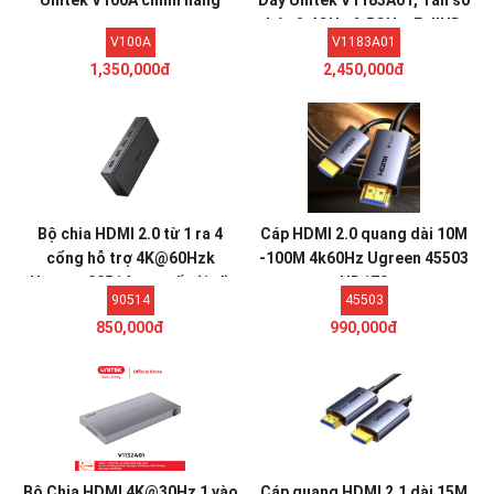
Unitek V100A chính hãng
Dây Unitek V1183A01, Tần số
kép 2.4GHz & 5GHz, FullHD
V100A
V1183A01
1080P@60HZ
1,350,000đ
2,450,000đ
Bộ chia HDMI 2.0 từ 1 ra 4
Cáp HDMI 2.0 quang dài 10M
cổng hỗ trợ 4K@60Hzk
-100M 4k60Hz Ugreen 45503
Ugreen 90514 cao cấp (1-4)
HD178
90514
45503
850,000đ
990,000đ
Bộ Chia HDMI 4K@30Hz 1 vào
Cáp quang HDMI 2.1 dài 15M