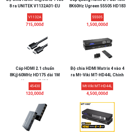
8 ra UNITEK V1132A01-EU
8K60Hz Ugreen 55505 HD183
V1132A
55505
715,000đ
1,500,000đ
Cáp HDMI 2.1 chuẩn
Bộ chia HDMI Matrix 4 vào 4
8K@60MHz HD175 dài 1M
ra Mt-Viki MT-HD44L Chính
Ugreen 45430
hãng
45430
Mt-Viki MT-HD44L
120,000đ
4,500,000đ