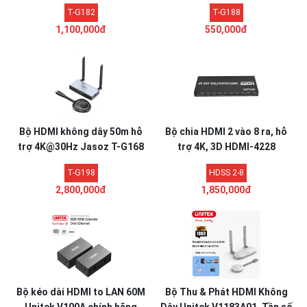
Jasoz T-G182
T-G182
T-G188
1,100,000đ
550,000đ
Bộ HDMI không dây 50m hỗ
Bộ chia HDMI 2 vào 8 ra, hỗ
trợ 4K@30Hz Jasoz T-G168
trợ 4K, 3D HDMI-4228
T-G198
HDSS 2-8
2,800,000đ
1,850,000đ
Bộ kéo dài HDMI to LAN 60M
Bộ Thu & Phát HDMI Không