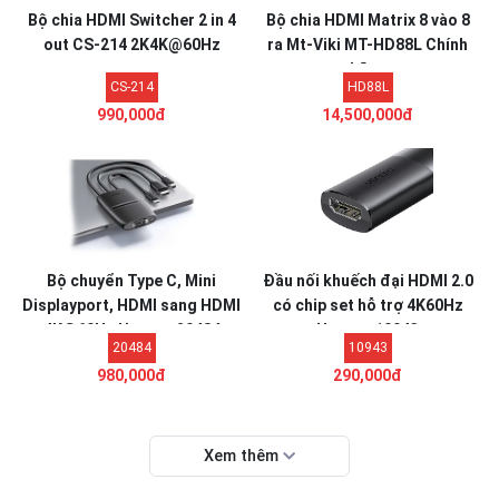
Bộ chia HDMI Switcher 2 in 4
Bộ chia HDMI Matrix 8 vào 8
out CS-214 2K4K@60Hz
ra Mt-Viki MT-HD88L Chính
hãng
CS-214
HD88L
990,000đ
14,500,000đ
Bộ chuyển Type C, Mini
Đầu nối khuếch đại HDMI 2.0
Displayport, HDMI sang HDMI
có chip set hỗ trợ 4K60Hz
4K@60Hz Ugreen 20484
Ugreen 10943
20484
10943
980,000đ
290,000đ
Xem thêm