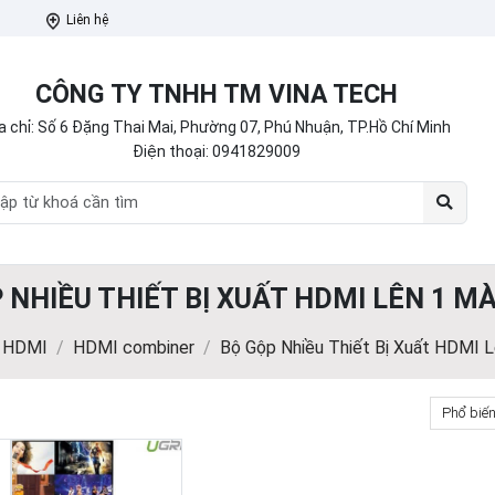
Liên hệ
CÔNG TY TNHH TM VINA TECH
a chỉ: Số 6 Đặng Thai Mai, Phường 07, Phú Nhuận, TP.Hồ Chí Minh
Điện thoại:
0941829009
 NHIỀU THIẾT BỊ XUẤT HDMI LÊN 1 M
ị HDMI
HDMI combiner
Bộ Gộp Nhiều Thiết Bị Xuất HDMI L
Phổ biế