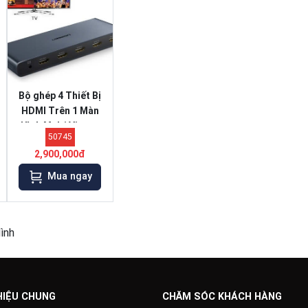
Bộ ghép 4 Thiết Bị
HDMI Trên 1 Màn
Hình Multi Viewer
50745
Ugreen 50745
2,900,000đ
Mua ngay
ình
HIỆU CHUNG
CHĂM SÓC KHÁCH HÀNG