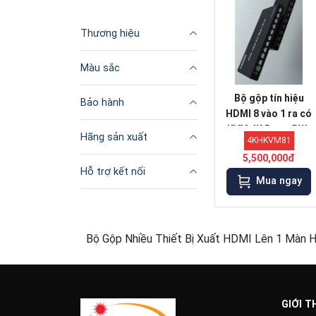
Thương hiệu
Màu sắc
Bộ gộp tín hiệu
Bảo hành
HDMI 8 vào 1 ra có
KVM 4K Bowu BW-
Hãng sản xuất
4KHKVM81
4KHKVM81 cao cấp
5,500,000đ
chính hãng
Hỗ trợ kết nối
Mua ngay
Bộ Gộp Nhiều Thiết Bị Xuất HDMI Lên 1 Màn H
GIỚI T