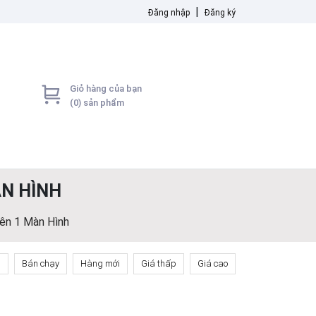
|
Đăng nhập
Đăng ký
Giỏ hàng của bạn
(
0
) sản phẩm
ÀN HÌNH
ên 1 Màn Hình
n
Bán chạy
Hàng mới
Giá thấp
Giá cao