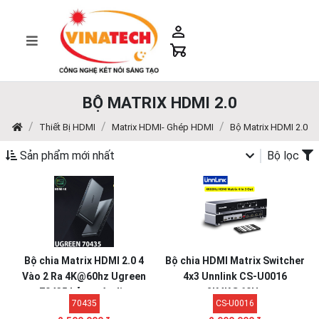
BỘ MATRIX HDMI 2.0
Thiết Bị HDMI
Matrix HDMI- Ghép HDMI
Bộ Matrix HDMI 2.0
Sản phẩm mới nhất
Bộ lọc
Bộ chia Matrix HDMI 2.0 4
Bộ chia HDMI Matrix Switcher
Vào 2 Ra 4K@60hz Ugreen
4x3 Unnlink CS-U0016
70435 hỗ trợ Audio
2K4K@60Hz
70435
CS-U0016
Optical+3.5mm