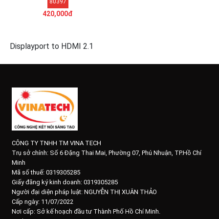
80397
80397 DP115
420,000đ
Displayport to HDMI 2.1
CÔNG TY TNHH TM VINA TECH
Trụ sở chính:
Số 6 Đặng Thai Mai, Phường 07, Phú Nhuận, TP.Hồ Chí
Minh
Mã số thuế: 0319305285
Giấy đăng ký kinh doanh: 0319305285
Người đại diện pháp luật: NGUYỄN THỊ XUÂN THẢO
Cấp ngày: 11/07/2022
Nơi cấp: Sở kế hoạch đầu tư Thành Phố Hồ Chí Minh.