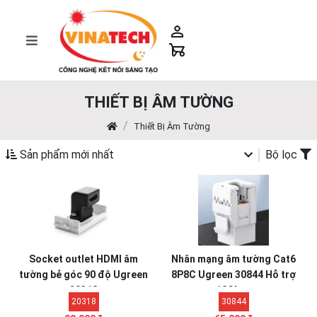
THIẾT BỊ ÂM TƯỜNG
Thiết Bị Âm Tường
Sản phẩm mới nhất
Bộ lọc
Socket outlet HDMI âm
Nhân mạng âm tường Cat6
tường bẻ góc 90 độ Ugreen
8P8C Ugreen 30844 Hỗ trợ
20318
10Gbps
20318
30844