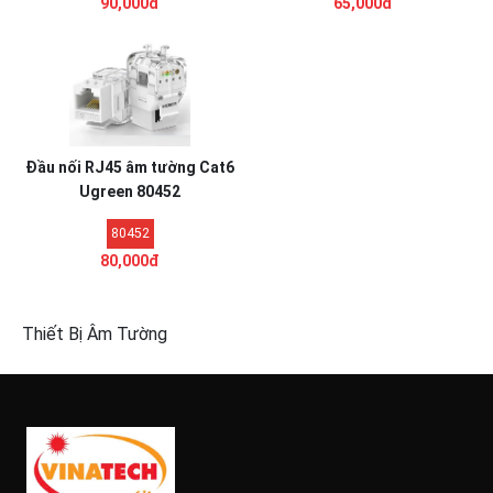
90,000đ
65,000đ
Đầu nối RJ45 âm tường Cat6
Ugreen 80452
80452
80,000đ
Thiết Bị Âm Tường