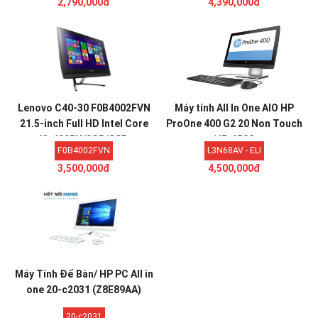
2,790,000đ
4,390,000đ
Lenovo C40-30 F0B4002FVN
Máy tính All In One AIO HP
21.5-inch Full HD Intel Core
ProOne 400 G2 20 Non Touch
i3-4005U/8GB/SSD
| i5-6500
F0B4002FVN
L3N68AV - ELI
256GB/Intel HD
3,500,000đ
4,500,000đ
Graphic/Win...
Máy Tính Để Bàn/ HP PC All in
one 20-c2031 (Z8E89AA)
20-c2031