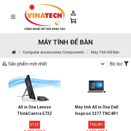
MÁY TÍNH ĐỂ BÀN
Computer Accessories Components
Máy Tính Để Bàn
Sản phẩm mới nhất
Bộ lọc
All in One Lenovo
Máy tính All in One Dell
ThinkCentre E73Z
Inspiron 3277 TNC4R1
E73Z
TNC4R1