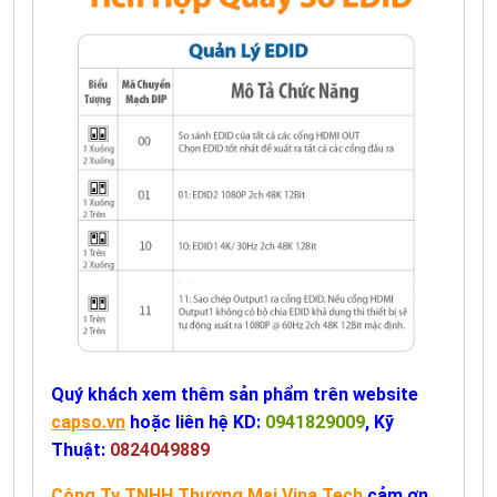
Quý khách xem thêm sản phẩm trên website
capso.vn
hoặc liên hệ KD:
0941829009
, Kỹ
Thuật:
0824049889
Công Ty TNHH Thương Mại Vina Tech
cảm ơn