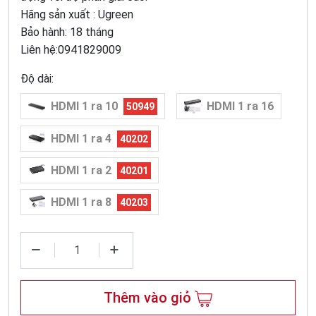
Hãng sản xuất : Ugreen
Bảo hành: 18 tháng
Liên hệ:0941829009
Độ dài:
HDMI 1 ra 10
HDMI 1 ra 16
50949
HDMI 1 ra 4
40202
HDMI 1 ra 2
40201
HDMI 1 ra 8
40203
Thêm vào giỏ