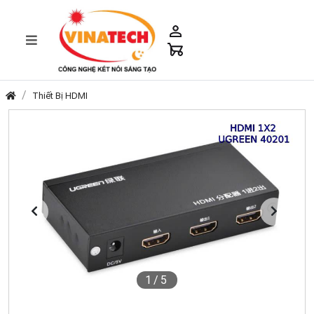
Thiết Bị HDMI
1
/5