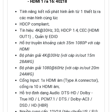
- HDMI 1 ra 16: 40218
Tính năng: kết nối phát hình ảnh từ 1 thiết bị ra
các màn hình cùng lúc
HDCP compliant;
Tín hiệu: 4K@30Hz, 3D, HDCP 1.4, CEC (HDMI
OUT1)，Quản lý EDID
Hỗ trợ truyền khoảng cách 35m 1080P với cáp
HDMI
Độ phân giải 4K@30Hz (với cáp in/out 15m
28AWG)
Độ phân giải 1080@60Hz (với cáp in/out 20m
24AWG)
Cổng Input: 1x HDMI âm (Type A connector),
cổng ra 10 x HDMI âm;
Hỗ trợ định dạng Audlo: DTS-HD / Dolby -
True HD / L PCM7.1 / DTS / Dolby-AC3 /
DSD / HD (HBR)
Nguồn cung cấp: 12V2A (tiêu chuẩn US / EU);