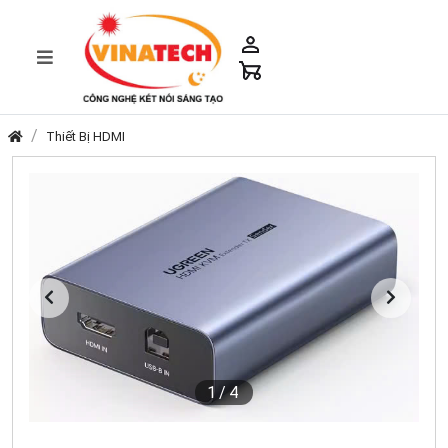
Thiết Bị HDMI
1
/4