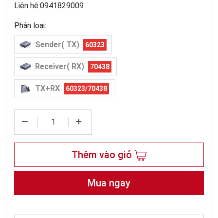
Liên hệ:0941829009
Phân loại:
Sender( TX)
60323
Receiver( RX)
70438
TX+RX
60323/70438
Thêm vào giỏ
Mua ngay