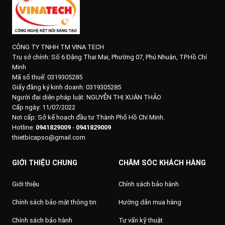
CÔNG TY TNHH TM VINA TECH
Trụ sở chính:
Số 6 Đặng Thai Mai, Phường 07, Phú Nhuận, TP.Hồ Chí
Minh
Mã số thuế: 0319305285
Giấy đăng ký kinh doanh: 0319305285
Người đại diện pháp luật: NGUYỄN THỊ XUÂN THẢO
Cấp ngày: 11/07/2022
Nơi cấp: Sở kế hoạch đầu tư Thành Phố Hồ Chí Minh.
Hotline:
0941829009
-
0941829009
thietbicapso@gmail.com
GIỚI THIỆU CHUNG
CHĂM SÓC KHÁCH HÀNG
Giới thiệu
Chính sách bảo hành
Chính sách bảo mật thông tin
Hướng dẫn mua hàng
Chính sách bảo hành
Tư vấn kỹ thuật