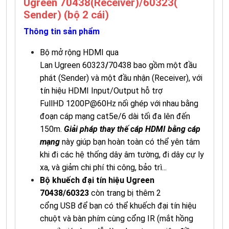
Ugreen 70438(Receiver)/60323(
Sender) (bộ 2 cái)
Thông tin sản phẩm
Bộ mở rộng HDMI qua
Lan
Ugreen
60323
/
70438 bao gồm một đầu
phát (Sender) và một đầu nhận (Receiver), với
tín hiệu HDMI Input/Output hỗ trợ
FullHD 1200P@60Hz nối ghép với nhau bằng
đoạn cáp mạng cat5e/6 dài tối đa lên đến
150m.
Giải pháp thay thế cáp HDMI bằng cáp
mạng
này giúp bạn hoàn toàn có thể yên tâm
khi đi các hệ thống dây âm tường, đi dây cự ly
xa, và giảm chi phí thi công, bảo trì...
Bộ khuếch đại tín hiệu Ugreen
70438/60323
còn trang bị thêm 2
cổng USB để bạn có thể khuếch đại tín hiệu
chuột và bàn phím cùng cổng IR (mắt hồng