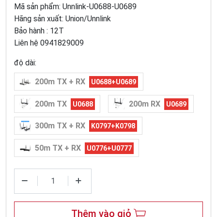
Mã sản phẩm: Unnlink-U0688-U0689
Hãng sản xuất: Union/Unnlink
Bảo hành : 12T
Liên hệ 0941829009
độ dài:
200m TX + RX
U0688+U0689
200m TX
200m RX
U0688
U0689
300m TX + RX
K0797+K0798
50m TX + RX
U0776+U0777
Thêm vào giỏ