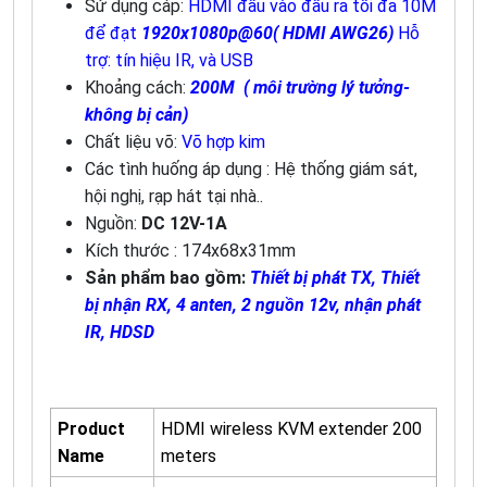
Sử dụng cáp:
HDMI đầu vào đầu ra tối đa 10M
để đạt
1920x1080p@60( HDMI AWG26)
Hỗ
trợ: tín hiệu IR, và USB
Khoảng cách:
200M
( môi trường lý tưởng-
không bị cản)
Chất liệu võ:
Võ hợp kim
Các tình huống áp dụng : Hệ thống giám sát,
hội nghị, rạp hát tại nhà..
Nguồn:
DC 12V-1A
Kích thước : 174x68x31mm
Sản phẩm bao gồm:
Thiết bị phát TX, Thiết
bị nhận RX, 4 anten, 2 nguồn 12v, nhận phát
IR, HDSD
Product
HDMI wireless KVM extender 200
Name
meters