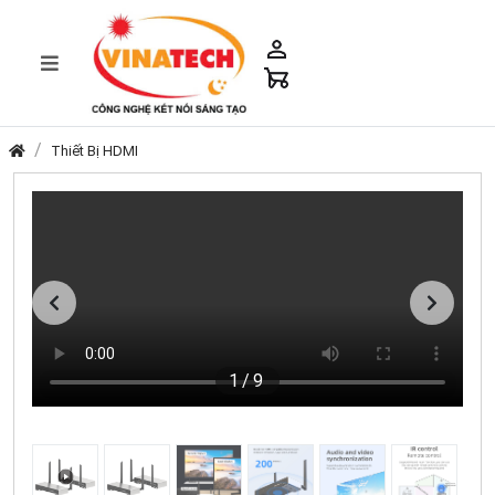
Thiết Bị HDMI
1
/9