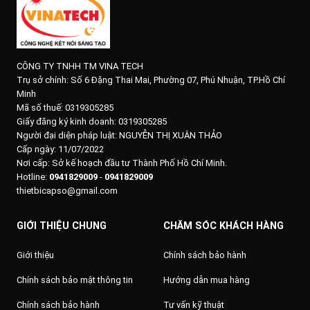
CÔNG TY TNHH TM VINA TECH
Trụ sở chính:
Số 6 Đặng Thai Mai, Phường 07, Phú Nhuận, TP.Hồ Chí
Minh
Mã số thuế: 0319305285
Giấy đăng ký kinh doanh: 0319305285
Người đại diện pháp luật: NGUYỄN THỊ XUÂN THẢO
Cấp ngày: 11/07/2022
Nơi cấp: Sở kế hoạch đầu tư Thành Phố Hồ Chí Minh.
Hotline:
0941829009
-
0941829009
thietbicapso@gmail.com
GIỚI THIỆU CHUNG
CHĂM SÓC KHÁCH HÀNG
Giới thiệu
Chính sách bảo hành
Chính sách bảo mật thông tin
Hướng dẫn mua hàng
Chính sách bảo hành
Tư vấn kỹ thuật