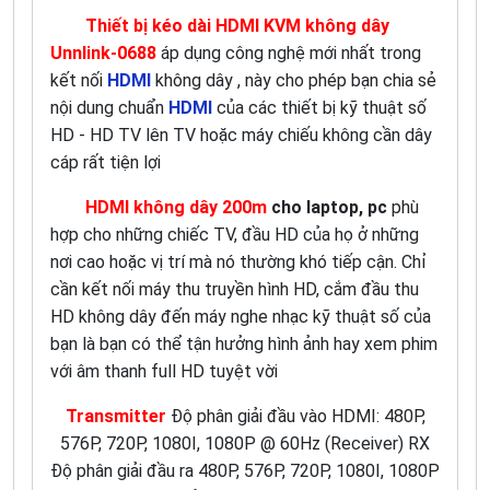
Thiết bị kéo dài HDMI KVM không dây
Unnlink-0688
áp dụng công nghệ mới nhất trong
kết nối
HDMI
không dây , này cho phép bạn chia sẻ
nội dung chuẩn
HDMI
của các thiết bị kỹ thuật số
HD - HD TV lên TV hoặc máy chiếu không cần dây
cáp rất tiện lợi
HDMI không dây 200m
cho laptop, pc
phù
hợp cho những chiếc TV, đầu HD của họ ở những
nơi cao hoặc vị trí mà nó thường khó tiếp cận. Chỉ
cần kết nối máy thu truyền hình HD, cắm đầu thu
HD không dây đến máy nghe nhạc kỹ thuật số của
bạn là bạn có thể tận hưởng hình ảnh hay xem phim
với âm thanh full HD tuyệt vời
Transmitter
Độ phân giải đầu vào HDMI: 480P,
576P, 720P, 1080I, 1080P @ 60Hz (Receiver) RX
Độ phân giải đầu ra 480P, 576P, 720P, 1080I, 1080P