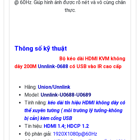
@ 60Hz. Giúp hình ảnh được rõ nét và vô cùng chân
thực.
Thông số kỹ thuật
Bộ kéo dài HDMI KVM không
dây 200M
Unnlink-0688
có USB vào IR cao cấp
Hãng:
Union/Unnlink
Model:
Unnlink-U0688-U0689
Tính năng:
kéo dài tín hiệu
HDMI không dây
có
thể xuyên tường ( môi trường lý tưởng-không
bị cản) kèm cổng USB
Tín hiệu:
HDMI 1.4; HDCP 1.2
Độ phân giải:
1920X1080p@60Hz