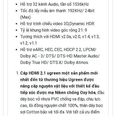
Hỗ trợ 32 kênh Audio, tần số 1536kHz
Tốc độ lấy mẫu âm thanh: 192KHz/ 24bit
(Max)
Hỗ trợ trình chiếu video 3D,Dynamic HDR
Tỷ lệ khung hình video góc rộng 21: 9
Tương thích với HDMI v2.0a, v2.0, v1.4, v1.3,
v1.2, v1.1
Hỗ trợ eARC, HEC, CEC, HDCP 2.2, LPCM/
Dolby AC - 3/ DTS/ DTS-HD Master Audio/
Dolby True HD/ DTS:X/ Dolby Atmos.
Cáp HDMI 2.1 ugreen một sản phẩm mới
nhất đến từ thương hiệu Ugreen được
nâng cấp nguyên vật liệu với thiết kế đầu
tiếp xúc được mạ Niken chống Oxy hóa
, đầu
dây bọc vỏ nhựa PVC chống va đập, chịu lực
cao, lõi đồng nguyên chất 100%, thân dây bọc
sợi Cotton bảo vệ tối đa. Với tất cả ưu điểm