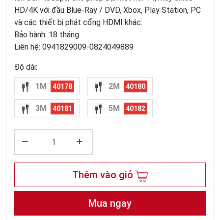
HD/4K với đầu Blue-Ray / DVD, Xbox, Play Station, PC
và các thiết bị phát cổng HDMI khác.
Bảo hành: 18 tháng
Liên hệ: 0941829009-0824049889
Độ dài:
1M
2M
40178
40180
3M
5M
40181
40182
Thêm vào giỏ
Mua ngay