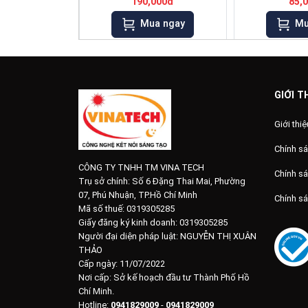
190,000đ
85,
Mua ngay
Mu
GIỚI T
Giới thiệ
Chính sá
CÔNG TY TNHH TM VINA TECH
Chính s
Trụ sở chính:
Số 6 Đặng Thai Mai, Phường
07, Phú Nhuận, TP.Hồ Chí Minh
Chính s
Mã số thuế: 0319305285
Giấy đăng ký kinh doanh: 0319305285
Người đại diện pháp luật: NGUYỄN THỊ XUÂN
THẢO
Cấp ngày: 11/07/2022
Nơi cấp: Sở kế hoạch đầu tư Thành Phố Hồ
Chí Minh.
Hotline:
0941829009
-
0941829009