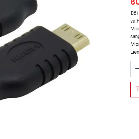
8
Đổi
và 
Mic
san
Mic
Liê