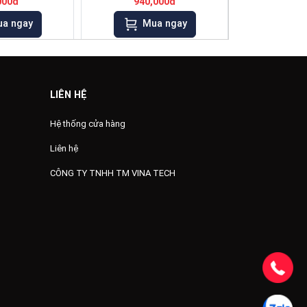
000đ
940,000đ
190
a ngay
Mua ngay
Mu
LIÊN HỆ
Hệ thống cửa hàng
Liên hệ
CÔNG TY TNHH TM VINA TECH