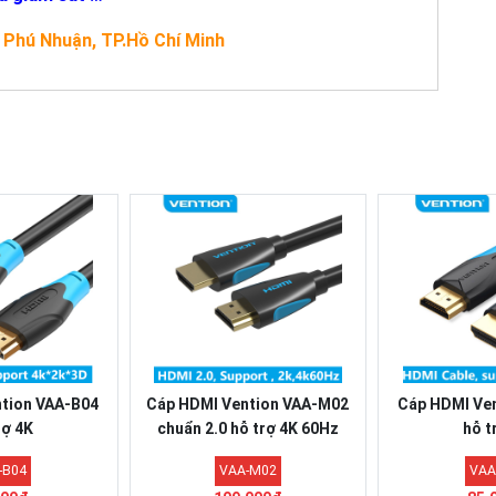
 Phú Nhuận, TP.Hồ Chí Minh
tion VAA-B04
Cáp HDMI Vention VAA-M02
Cáp HDMI Ve
rợ 4K
chuẩn 2.0 hỗ trợ 4K 60Hz
hỗ t
-B04
VAA-M02
VAA