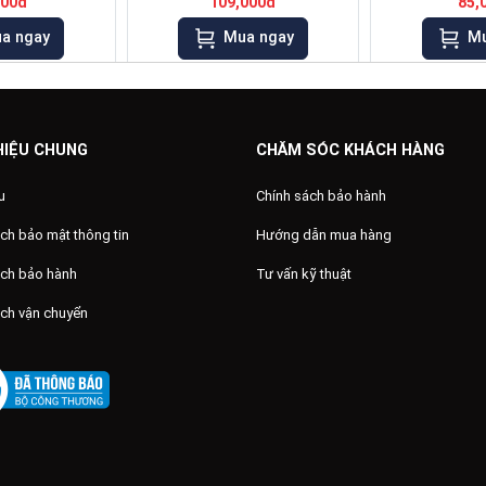
000đ
109,000đ
85,
a ngay
Mua ngay
Mu
HIỆU CHUNG
CHĂM SÓC KHÁCH HÀNG
u
Chính sách bảo hành
ch bảo mật thông tin
Hướng dẫn mua hàng
ách bảo hành
Tư vấn kỹ thuật
ách vận chuyển