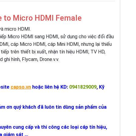
e to Micro HDMI Female
 và micro HDMI.
tiếp Micro HDMI sang HDMI, sử dụng cho việc đổi đầu
 HDMI, cáp Micro HDMI, cáp Mini HDMI, nhưng lại thiếu
 tiếp trên thiết bị xuất, nhận tín hiệu HDMI; TV HD,
d ghi hình, Flycam, Drone.v.v.
bsite
capso.vn
hoặc liên hệ KD:
0941829009
, Kỹ
m ơn quý khách đã luôn tin dùng sản phẩm của
uyên cung cấp và thi công các loại cáp tín hiệu,
ra giám sát …