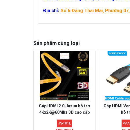
Địa chỉ
:
Số 6 Đặng Thai Mai, Phường 07,
Sản phẩm cùng loại
Cáp HDMI 2.0 Jasun hỗ trợ
Cáp HDMI Ven
4Kx2K@60Mhz 3D cao cấp
hỗ t
JS-101L
VAA