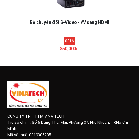
Bộ chuyển đổi S-Video - AV sang HDMI
0316
850,000đ
CÔNG TY TNHH TM VINA TECH
Trụ sở chính:
Số 6 Đặng Thai Mai, Phường 07, Phú Nhuận, TP.Hồ Chí
Minh
Mã số thuế: 0319305285