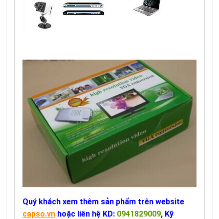
Quý khách xem thêm sản phẩm trên website
capso.vn
hoặc liên hệ KD:
0941829009
, Kỹ