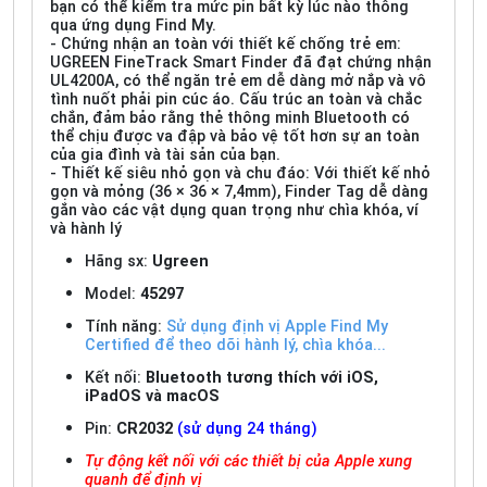
bạn có thể kiểm tra mức pin bất kỳ lúc nào thông
qua ứng dụng Find My.
- Chứng nhận an toàn với thiết kế chống trẻ em:
UGREEN FineTrack Smart Finder đã đạt chứng nhận
UL4200A, có thể ngăn trẻ em dễ dàng mở nắp và vô
tình nuốt phải pin cúc áo. Cấu trúc an toàn và chắc
chắn, đảm bảo rằng thẻ thông minh Bluetooth có
thể chịu được va đập và bảo vệ tốt hơn sự an toàn
của gia đình và tài sản của bạn.
- Thiết kế siêu nhỏ gọn và chu đáo: Với thiết kế nhỏ
gọn và mỏng (36 × 36 × 7,4mm), Finder Tag dễ dàng
gắn vào các vật dụng quan trọng như chìa khóa, ví
và hành lý
Hãng sx:
Ugreen
Model:
45297
Tính năng:
Sử dụng định vị Apple Find My
Certified để theo dõi hành lý, chìa khóa...
Kết nối:
Bluetooth tương thích với iOS,
iPadOS và macOS
Pin:
CR2032
(sử dụng 24 tháng)
Tự động kết nối với các thiết bị của Apple xung
quanh để định vị